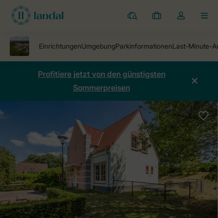
Ferienparks
Meine
Dropdown-
MEN
Buchungen
Menü
meines
Kontos
öffnen
Profitiere jetzt von den günstigsten
Sommerpreisen