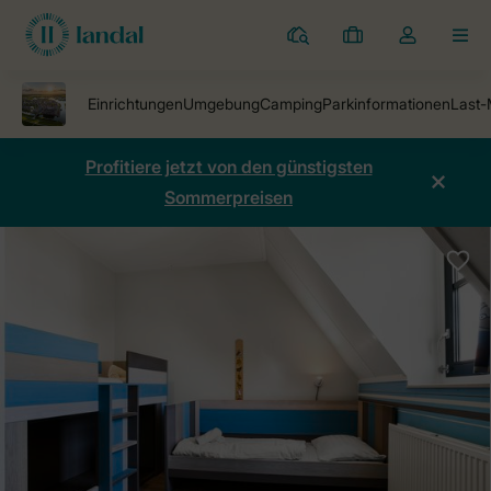
Ferienparks
Meine
Dropdown-
MEN
Buchungen
Menü
meines
Kontos
öffnen
Profitiere jetzt von den günstigsten
Sommerpreisen