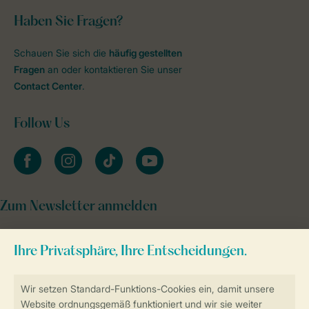
Haben Sie Fragen?
Schauen Sie sich die
häufig gestellten
Fragen
an oder kontaktieren Sie unser
Contact Center
.
Follow Us
facebook
instagram
tiktok
youtube
Zum Newsletter anmelden