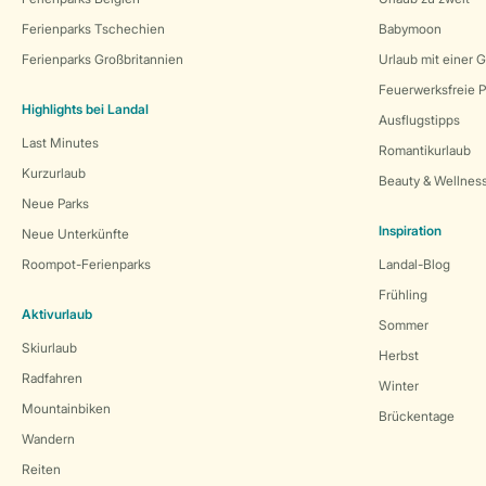
Ferienparks Tschechien
Babymoon
Ferienparks Großbritannien
Urlaub mit einer 
Feuerwerksfreie P
Highlights bei Landal
Ausflugstipps
Last Minutes
Romantikurlaub
Kurzurlaub
Beauty & Wellnes
Neue Parks
Inspiration
Neue Unterkünfte
Roompot-Ferienparks
Landal-Blog
Frühling
Aktivurlaub
Sommer
Skiurlaub
Herbst
Radfahren
Winter
Mountainbiken
Brückentage
Wandern
Reiten