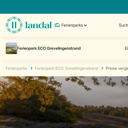
Ferienparks
Such
Ferienparks
Ferienpark ECO Grevelingenstrand
Preise verg