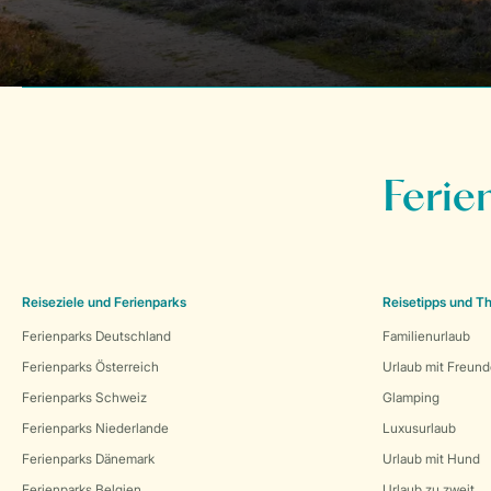
Ferie
Reiseziele und Ferienparks
Reisetipps und 
Ferienparks Deutschland
Familienurlaub
Ferienparks Österreich
Urlaub mit Freun
Ferienparks Schweiz
Glamping
Ferienparks Niederlande
Luxusurlaub
Ferienparks Dänemark
Urlaub mit Hund
Ferienparks Belgien
Urlaub zu zweit