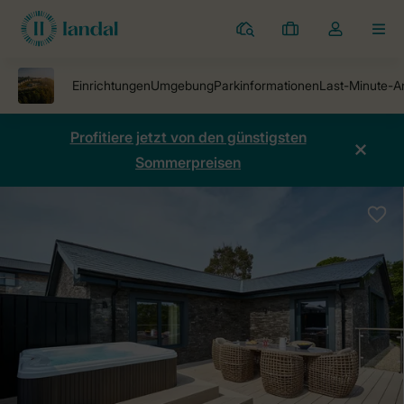
Ferienparks
Meine
Dropdown-
MEN
Buchungen
Menü
meines
Kontos
öffnen
Profitiere jetzt von den günstigsten
Sommerpreisen