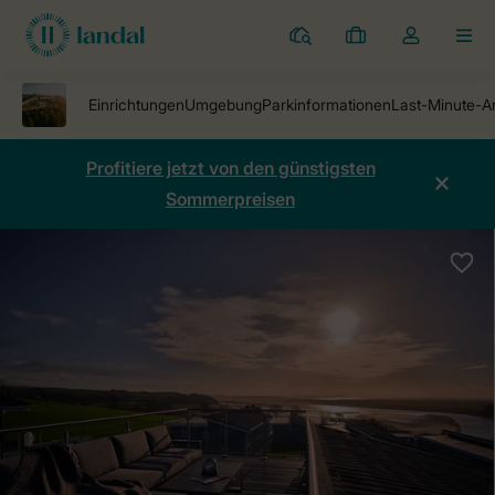
Ferienparks
Meine
Dropdown-
MEN
Buchungen
Menü
meines
Kontos
öffnen
Profitiere jetzt von den günstigsten
Sommerpreisen