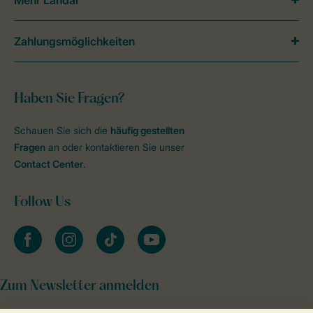
Mehr Landal
Zahlungsmöglichkeiten
Haben Sie Fragen?
Schauen Sie sich die
häufig gestellten
Fragen
an oder kontaktieren Sie unser
Contact Center
.
Follow Us
facebook
instagram
tiktok
youtube
Zum Newsletter anmelden