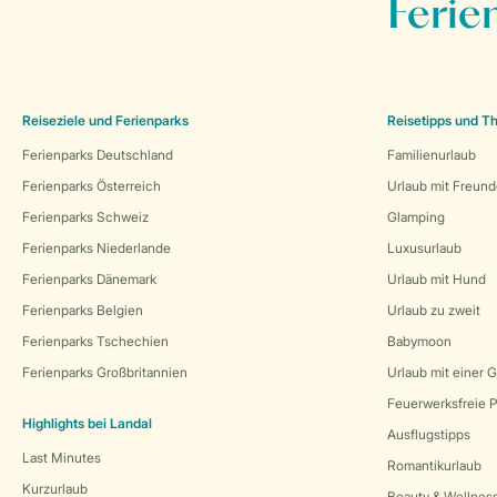
Ferie
Reiseziele und Ferienparks
Reisetipps und 
Ferienparks Deutschland
Familienurlaub
Ferienparks Österreich
Urlaub mit Freun
Ferienparks Schweiz
Glamping
Ferienparks Niederlande
Luxusurlaub
Ferienparks Dänemark
Urlaub mit Hund
Ferienparks Belgien
Urlaub zu zweit
Ferienparks Tschechien
Babymoon
Ferienparks Großbritannien
Urlaub mit einer 
Feuerwerksfreie P
Highlights bei Landal
Ausflugstipps
Last Minutes
Romantikurlaub
Kurzurlaub
Beauty & Wellnes