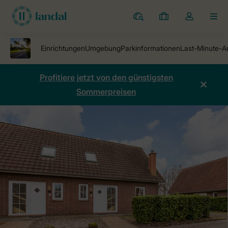
Ferienparks
Meine
Dropdown-
MEN
Buchungen
Menü
meines
Kontos
öffnen
Profitiere jetzt von den günstigsten
Sommerpreisen