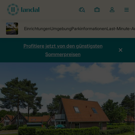
Ferienparks
Meine
Dropdown-
MEN
Buchungen
Menü
meines
Kontos
öffnen
Profitiere jetzt von den günstigsten
Sommerpreisen