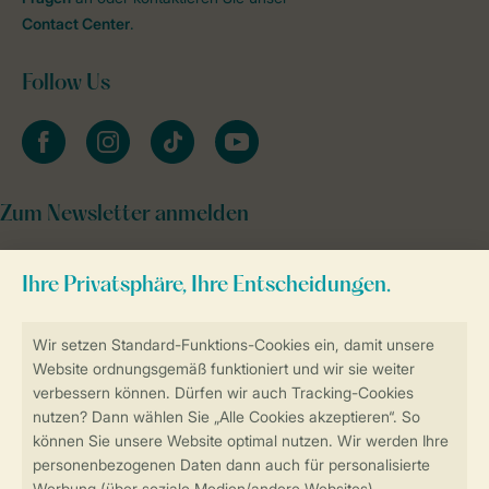
Contact Center
.
Follow Us
facebook
instagram
tiktok
youtube
Zum Newsletter anmelden
Sicher und schnell zur Online-Buchung
Sichere Datenübertragung
Sicheres Bezahlen