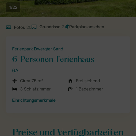
1/22
Grundrisse
2
Fotos
20
Ferienpark Dwergter Sand
6-Personen-Ferienhaus
6A
Circa 75 m²
Frei stehend
3 Schlafzimmer
1 Badezimmer
Einrichtungsmerkmale
Preise und Verfügbarkeiten