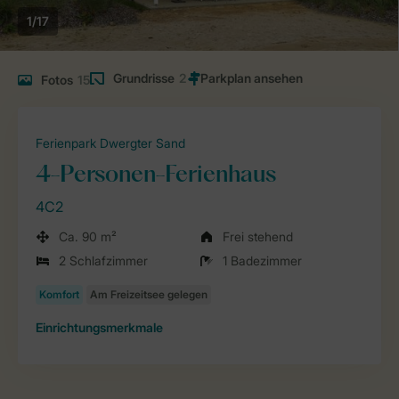
1/17
Grundrisse
2
Fotos
15
Ferienpark Dwergter Sand
4-Personen-Ferienhaus
4C2
Ca. 90 m²
Frei stehend
2 Schlafzimmer
1 Badezimmer
Einrichtungsmerkmale