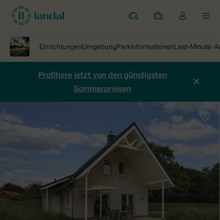
Ferienparks
Meine
Dropdown-
MEN
Buchungen
Menü
meines
Kontos
öffnen
Profitiere jetzt von den günstigsten
Sommerpreisen