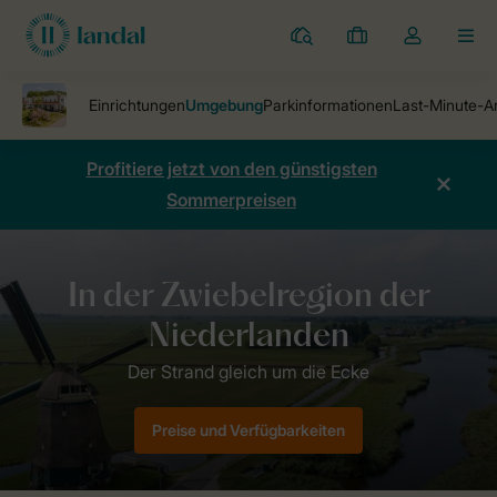
Ferienparks
Meine
Dropdown-
MEN
Buchungen
Menü
meines
Kontos
öffnen
Profitiere jetzt von den günstigsten
Sommerpreisen
Ferienparks
Duinresort Dunimar
Umgebung
Preise und Verfügbarkeiten