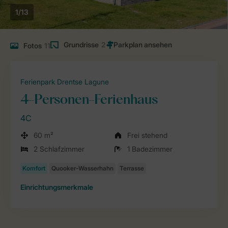
1/13
Grundrisse
2
Fotos
11
Ferienpark Drentse Lagune
4-Personen-Ferienhaus
4C
60 m²
Frei stehend
2 Schlafzimmer
1 Badezimmer
Einrichtungsmerkmale