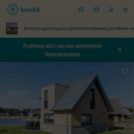
Ferienparks
Meine
Dropdown-
MEN
Buchungen
Menü
meines
Kontos
öffnen
Profitiere jetzt von den günstigsten
Sommerpreisen