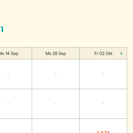
n
Mo 14 Sep
Mo 28 Sep
Fr 02 Okt
-
-
-
-
-
-