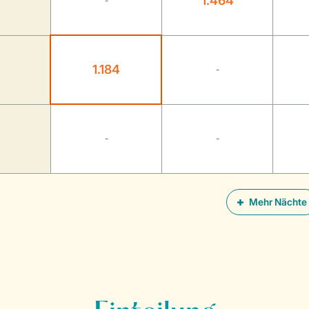
1.464
-
1.184
-
-
-
Mehr Nächte