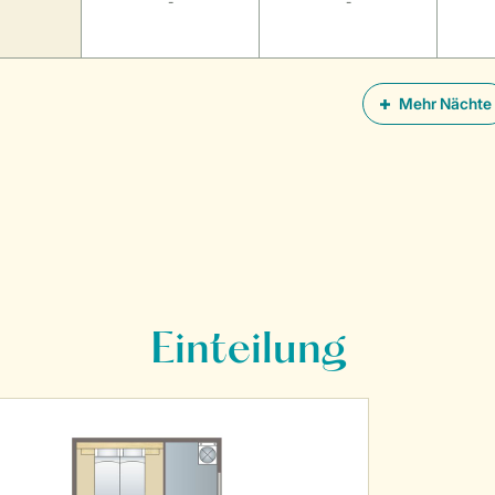
-
-
Mehr Nächte
Einteilung