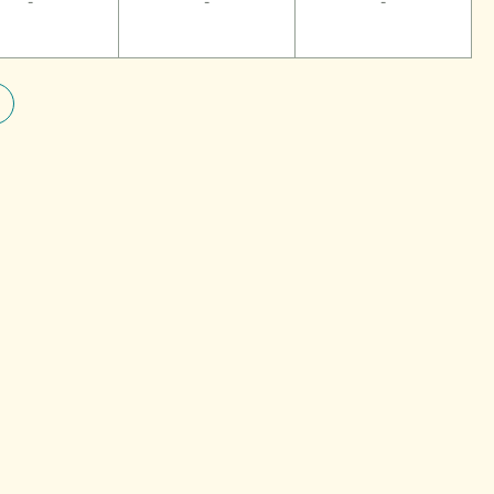
-
-
-