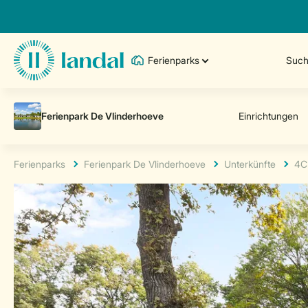
Ferienparks
Such
Ferienparks
Ferienpark De Vlinderhoeve
Unterkünfte
4C