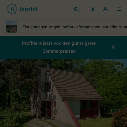
Ferienparks
Meine
Dropdown-
MEN
Buchungen
Menü
meines
Kontos
öffnen
Profitiere jetzt von den günstigsten
Sommerpreisen