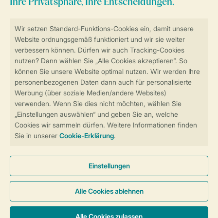
Sicher und schnell zur Online-Buchung
Sichere Datenübertragung
Sicheres Bezahlen
Sicherstellung Deiner Privatsphäre
Weitere Informationen und Einstellungen
Allgemeine Bedingungen
Impressum
Datenschutz
Cookies und Banner
Barrierefreiheit
© 2026 Landal GreenParks GmbH