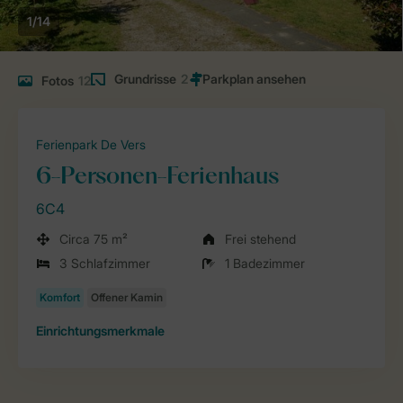
1/14
Grundrisse
2
Fotos
12
Ferienpark De Vers
6-Personen-Ferienhaus
6C4
Circa 75 m²
Frei stehend
3 Schlafzimmer
1 Badezimmer
Einrichtungsmerkmale