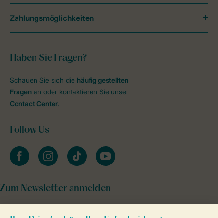
Zahlungsmöglichkeiten
Haben Sie Fragen?
Schauen Sie sich die
häufig gestellten
Fragen
an oder kontaktieren Sie unser
Contact Center
.
Follow Us
facebook
instagram
tiktok
youtube
Zum Newsletter anmelden