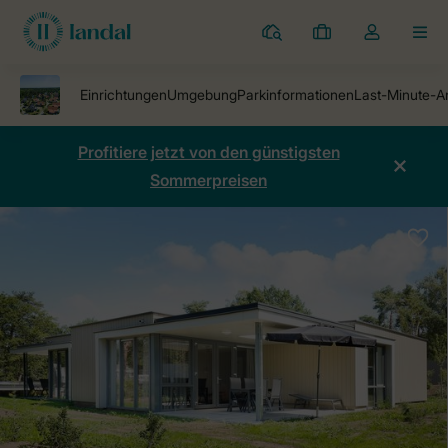
Ferienparks
Meine
Dropdown-
MEN
Buchungen
Menü
meines
Kontos
öffnen
Profitiere jetzt von den günstigsten
Sommerpreisen