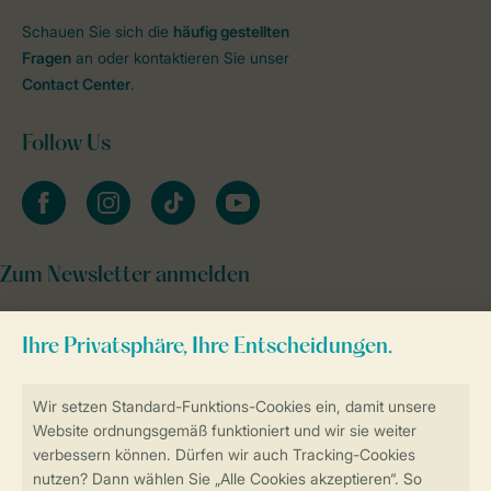
Schauen Sie sich die
häufig gestellten
Fragen
an oder kontaktieren Sie unser
Contact Center
.
Follow Us
facebook
instagram
tiktok
youtube
Zum Newsletter anmelden
Sicher und schnell zur Online-Buchung