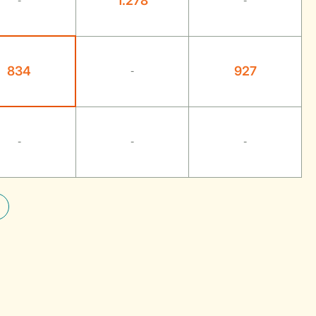
1.278
-
-
834
927
-
-
-
-