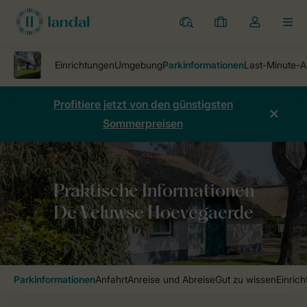
Ferienparks
Meine
Dropdown-
MEN
Buchungen
Menü
meines
Kontos
öffnen
Profitiere jetzt von den günstigsten
Sommerpreisen