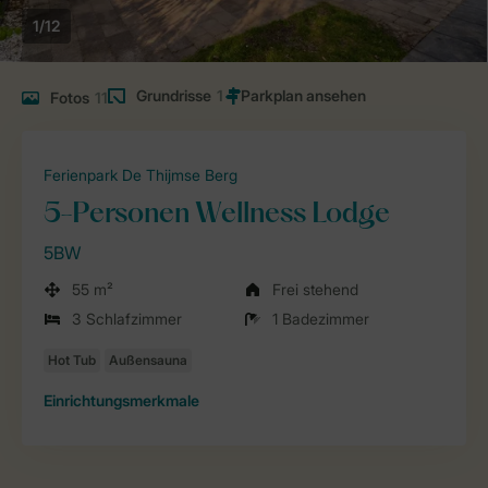
1/12
Grundrisse
1
Fotos
11
Ferienpark De Thijmse Berg
5-Personen Wellness Lodge
5BW
55 m²
Frei stehend
3 Schlafzimmer
1 Badezimmer
Einrichtungsmerkmale