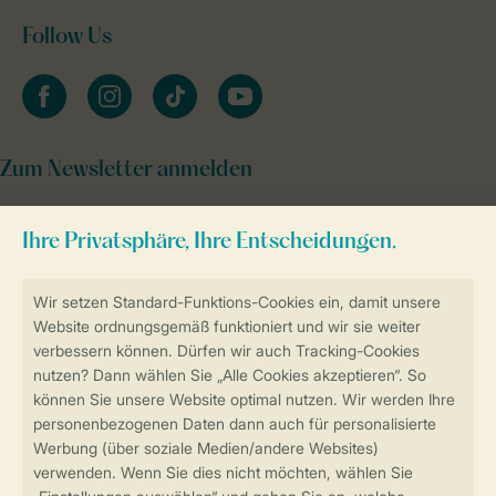
Follow Us
facebook
instagram
tiktok
youtube
Zum Newsletter anmelden
Sicher und schnell zur Online-Buchung
Sichere Datenübertragung
Sicheres Bezahlen