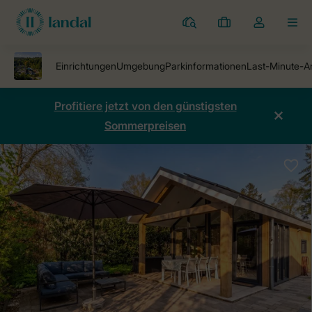
Ferienparks
Meine
Dropdown-
MEN
Buchungen
Menü
meines
Kontos
öffnen
Profitiere jetzt von den günstigsten
Sommerpreisen