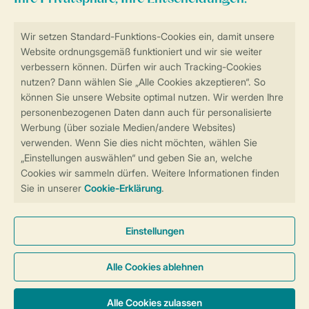
Sicher und schnell zur Online-Buchung
Sichere Datenübertragung
Sicheres Bezahlen
Sicherstellung Deiner Privatsphäre
Weitere Informationen und Einstellungen
Allgemeine Bedingungen
Impressum
Datenschutz
Cookies und Banner
Barrierefreiheit
© 2026 Landal GreenParks GmbH