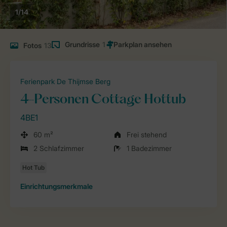
1/14
Grundrisse
1
Fotos
13
Ferienpark De Thijmse Berg
4-Personen Cottage Hottub
4BE1
60 m²
Frei stehend
2 Schlafzimmer
1 Badezimmer
Einrichtungsmerkmale