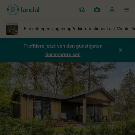
Ferienparks
Meine
Dropdown-
MEN
Buchungen
Menü
meines
Kontos
öffnen
Profitiere jetzt von den günstigsten
Sommerpreisen