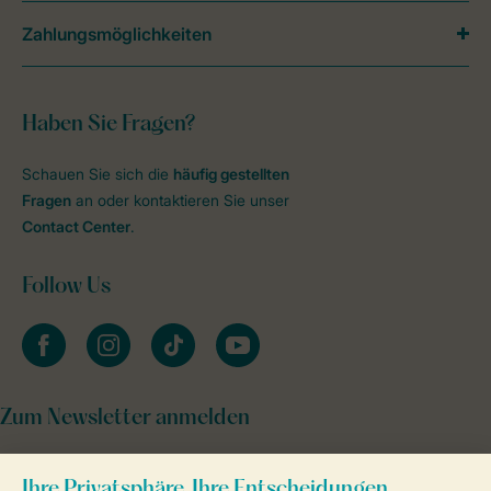
Zahlungsmöglichkeiten
Haben Sie Fragen?
Schauen Sie sich die
häufig gestellten
Fragen
an oder kontaktieren Sie unser
Contact Center
.
Follow Us
facebook
instagram
tiktok
youtube
Zum Newsletter anmelden