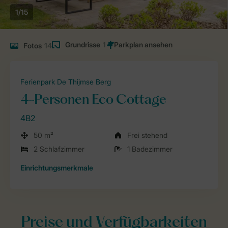
1/15
Grundrisse
1
Fotos
14
Ferienpark De Thijmse Berg
4-Personen Eco Cottage
4B2
50 m²
Frei stehend
2 Schlafzimmer
1 Badezimmer
Einrichtungsmerkmale
Preise und Verfügbarkeiten