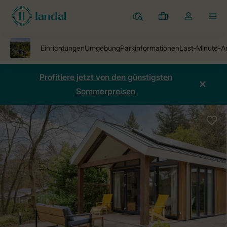
Ferienparks
Meine
Dropdown-
MEN
Buchungen
Menü
meines
Kontos
öffnen
Profitiere jetzt von den günstigsten
Sommerpreisen