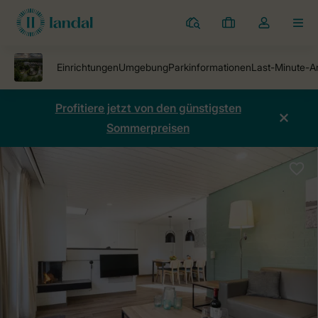
Ferienparks
Meine
Dropdown-
MEN
Buchungen
Menü
meines
Kontos
öffnen
Profitiere jetzt von den günstigsten
Sommerpreisen