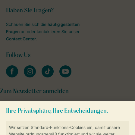
Haben Sie Fragen?
Schauen Sie sich die
häufig gestellten
Fragen
an oder kontaktieren Sie unser
Contact Center
.
Follow Us
facebook
instagram
tiktok
youtube
Zum Newsletter anmelden