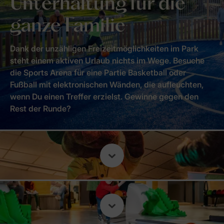
Unterhaltung für die
ganze Familie
Dank der unzähligen Freizeitmöglichkeiten im Park
steht einem aktiven Urlaub nichts im Wege. Besuche
die Sports Arena für eine Partie Basketball oder
Fußball mit elektronischen Wänden, die aufleuchten,
wenn Du einen Treffer erzielst. Gewinne gegen den
Rest der Runde?