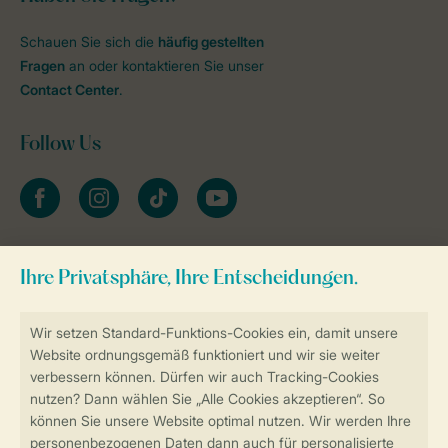
Schauen Sie sich die
häufig gestellten
Fragen
an oder kontaktieren Sie unser
Contact Center
.
Follow Us
facebook
instagram
tiktok
youtube
Zum Newsletter anmelden
Sicher und schnell zur Online-Buchung