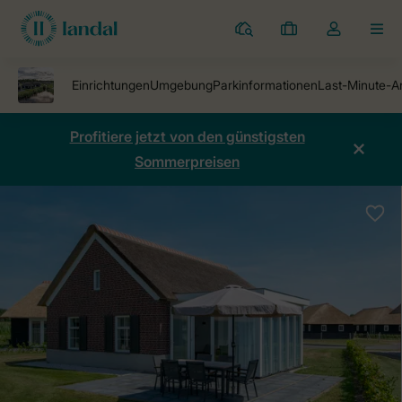
Ferienparks
Meine
Dropdown-
MEN
Buchungen
Menü
meines
Kontos
öffnen
Profitiere jetzt von den günstigsten
Sommerpreisen