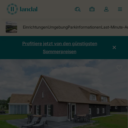
Ferienparks
Meine
Dropdown-
MEN
Buchungen
Menü
meines
Kontos
öffnen
Profitiere jetzt von den günstigsten
Sommerpreisen