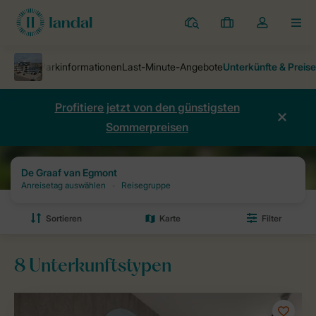
Ferienparks
Meine
Dropdown-
MEN
Buchungen
Menü
meines
Kontos
öffnen
Profitiere jetzt von den günstigsten
Sommerpreisen
Ferienparks
De Graaf van Egmont
De Graaf van Egmont: Preise und