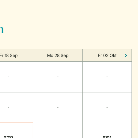
n
Fr 18 Sep
Mo 28 Sep
Fr 02 Okt
-
-
-
-
-
-