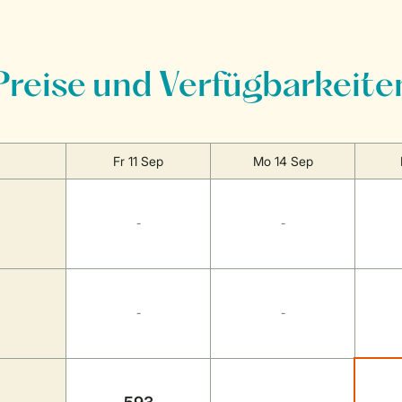
Preise und Verfügbarkeite
Fr 11 Sep
Mo 14 Sep
-
-
-
-