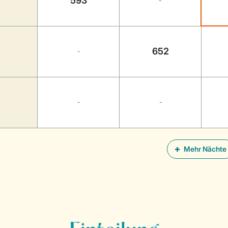
593
-
652
-
-
-
Mehr Nächte