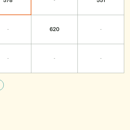
578
551
-
620
-
-
-
-
-