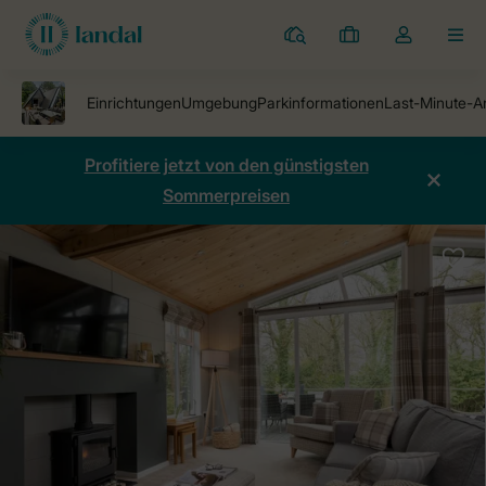
Ferienparks
Meine
Dropdown-
MEN
Buchungen
Menü
meines
Kontos
öffnen
Profitiere jetzt von den günstigsten
Sommerpreisen