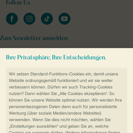
Follow Us
facebook
instagram
tiktok
youtube
Zum Newsletter anmelden
Sicher und schnell zur Online-Buchung
Sichere Datenübertragung
Sicheres Bezahlen
Sicherstellung Deiner Privatsphäre