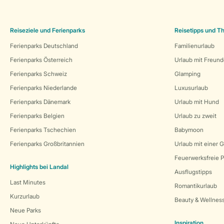
Reiseziele und Ferienparks
Reisetipps und 
Ferienparks Deutschland
Familienurlaub
Ferienparks Österreich
Urlaub mit Freun
Ferienparks Schweiz
Glamping
Ferienparks Niederlande
Luxusurlaub
Ferienparks Dänemark
Urlaub mit Hund
Ferienparks Belgien
Urlaub zu zweit
Ferienparks Tschechien
Babymoon
Ferienparks Großbritannien
Urlaub mit einer 
Feuerwerksfreie P
Highlights bei Landal
Ausflugstipps
Last Minutes
Romantikurlaub
Kurzurlaub
Beauty & Wellnes
Neue Parks
Inspiration