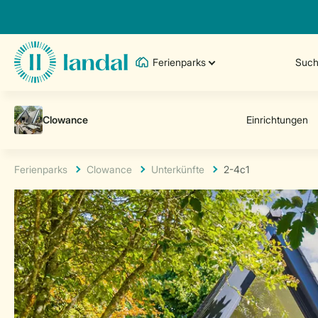
Ferienparks
Such
Ferienparks
Clowance
Unterkünfte
2-4c1