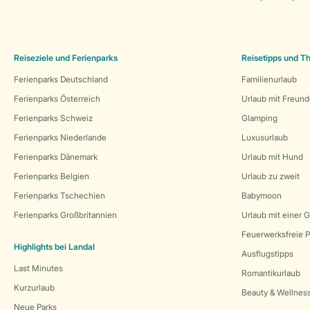
Reiseziele und Ferienparks
Reisetipps und 
Ferienparks Deutschland
Familienurlaub
Ferienparks Österreich
Urlaub mit Freun
Ferienparks Schweiz
Glamping
Ferienparks Niederlande
Luxusurlaub
Ferienparks Dänemark
Urlaub mit Hund
Ferienparks Belgien
Urlaub zu zweit
Ferienparks Tschechien
Babymoon
Ferienparks Großbritannien
Urlaub mit einer 
Feuerwerksfreie P
Highlights bei Landal
Ausflugstipps
Last Minutes
Romantikurlaub
Kurzurlaub
Beauty & Wellnes
Neue Parks