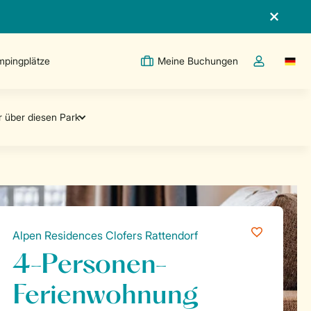
pingplätze
Meine Buchungen
Switc
Dropdown-Me
Alpen Residences Clofers Rattendorf
4-Personen-
Ferienwohnung