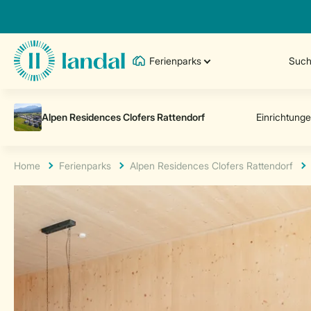
Ferienparks
Such
Home
Ferienparks
Alpen Residences Clofers Rattendorf