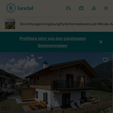
Ferienparks
Meine
Dropdown-
MEN
Buchungen
Menü
meines
Kontos
öffnen
Profitiere jetzt von den günstigsten
Sommerpreisen