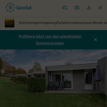
Ferienparks
Meine
Dropdown-
MEN
Buchungen
Menü
meines
Kontos
öffnen
Profitiere jetzt von den günstigsten
Sommerpreisen