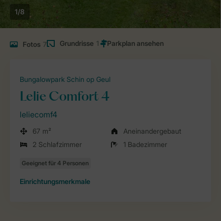
1/8
Grundrisse
1
Fotos
7
Bungalowpark Schin op Geul
Lelie Comfort 4
leliecomf4
67 m²
Aneinandergebaut
2 Schlafzimmer
1 Badezimmer
Einrichtungsmerkmale