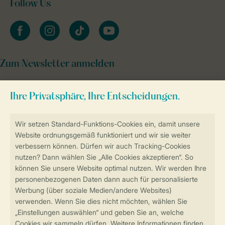
Follow Us
facebook
instagram
tiktok
youtube
Zum Newsletter anmelden
Sicher und schnell zur Online-Buchung
Sichere Datenübertragung
Sicheres Bezahlen
Sicherstellung Deiner Privatsphäre