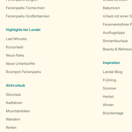
Ferienparks Tschechien
Babymoon
Ferienparks Großbritannien
Urlaub mit einer 
Feuerwerksfreie P
Highlights bei Landal
Ausflugstipps
Last Minutes
Romantikurlaub
Kurzurlaub
Beauty & Wellnes
Neue Parks
Inspiration
Neue Unterkünfte
Roompot-Ferienparks
Landal-Blog
Frühling
Aktivurlaub
Sommer
Skiurlaub
Herbst
Radfahren
Winter
Mountainbiken
Brückentage
Wandern
Reiten