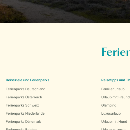
Ferie
Reiseziele und Ferienparks
Reisetipps und 
Ferienparks Deutschland
Familienurlaub
Ferienparks Österreich
Urlaub mit Freun
Ferienparks Schweiz
Glamping
Ferienparks Niederlande
Luxusurlaub
Ferienparks Dänemark
Urlaub mit Hund
Ferienparks Belgien
Urlaub zu zweit