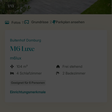
1/13
Grundrisse
2
Fotos
11
Buitenhof Domburg
M6 Luxe
m6lux
104 m²
Frei stehend
4 Schlafzimmer
2 Badezimmer
Einrichtungsmerkmale