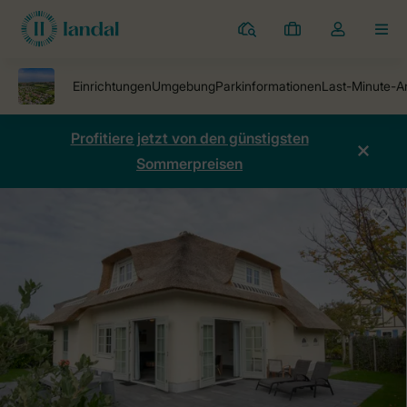
Ferienparks
Meine
Dropdown-
MEN
Buchungen
Menü
meines
Kontos
öffnen
Profitiere jetzt von den günstigsten
Sommerpreisen