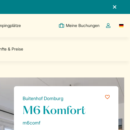
pingplätze
Meine Buchungen
Switc
Dropdown-Me
Buitenhof Domburg
M6 Komfort
m6comf