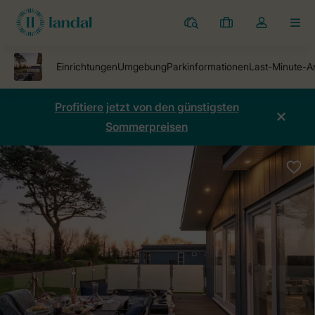
Ferienparks
Meine
Dropdown-
MEN
Buchungen
Menü
meines
Kontos
öffnen
Profitiere jetzt von den günstigsten
Sommerpreisen