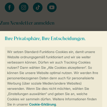
facebook
instagram
tiktok
youtube
Zum Newsletter anmelden
Sicher und schnell zur Online-Buchung
Sichere Datenübertragung
Sicheres Bezahlen
Sicherstellung Deiner Privatsphäre