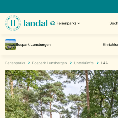
Ferienparks
Such
Ferienparks
Bospark Lunsbergen
Unterkünfte
L4A