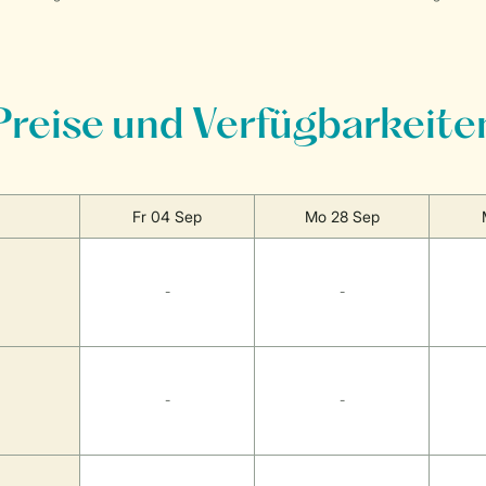
Preise und Verfügbarkeite
Fr 04 Sep
Mo 28 Sep
-
-
-
-