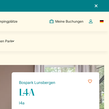
pingplätze
Meine Buchungen
Switc
Dropdown-Me
Bospark Lunsbergen
L4A
l4a