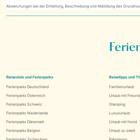
Abweichungen bei der Einteilung, Beschreibung und Abbildung des Grundrisse
Ferie
Reiseziele und Ferienparks
Reisetipps und 
Ferienparks Deutschland
Familienurlaub
Ferienparks Österreich
Urlaub mit Freun
Ferienparks Schweiz
Glamping
Ferienparks Niederlande
Luxusurlaub
Ferienparks Dänemark
Urlaub mit Hund
Ferienparks Belgien
Urlaub zu zweit
Ferienparks Tschechien
Babymoon