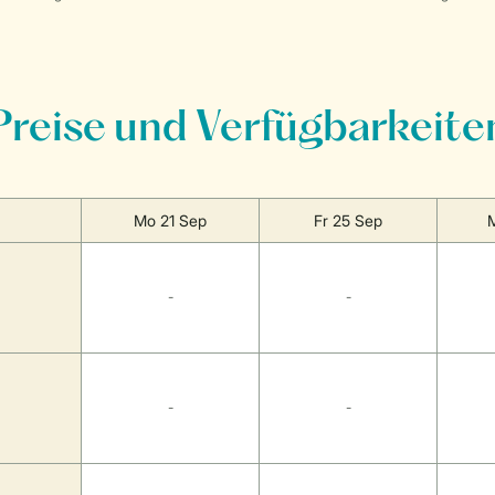
Preise und Verfügbarkeite
Mo 21 Sep
Fr 25 Sep
-
-
-
-