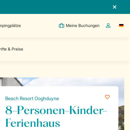
pingplätze
Meine Buchungen
Switc
Dropdown-Me
Beach Resort Ooghduyne
8-Personen-Kinder-
Ferienhaus