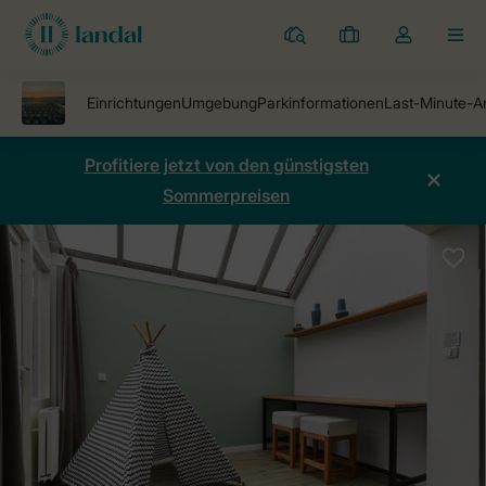
Ferienparks
Meine
Dropdown-
MEN
Buchungen
Menü
meines
Kontos
öffnen
Profitiere jetzt von den günstigsten
Sommerpreisen