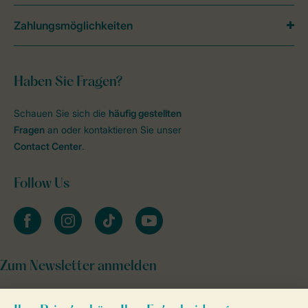
Zahlungsmöglichkeiten
Haben Sie Fragen?
Schauen Sie sich die
häufig gestellten
Fragen
an oder kontaktieren Sie unser
Contact Center
.
Follow Us
facebook
instagram
tiktok
youtube
Zum Newsletter anmelden