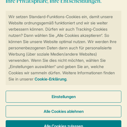
Sicher und schnell zur Online-Buchung
Sichere Datenübertragung
Sicheres Bezahlen
Sicherstellung Deiner Privatsphäre
Weitere Informationen und Einstellungen
Allgemeine Bedingungen
Impressum
Datenschutz
Cookies und Banner
Barrierefreiheit
© 2026 Landal GreenParks GmbH