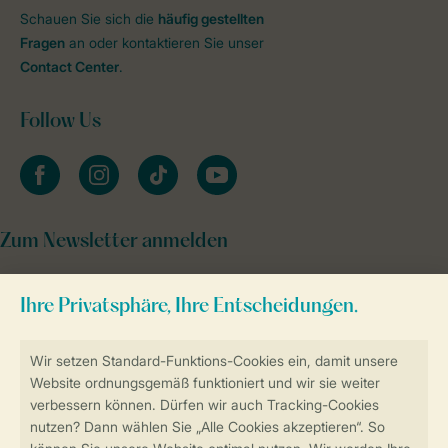
Schauen Sie sich die
häufig gestellten
Fragen
an oder kontaktieren Sie unser
Contact Center
.
Follow Us
facebook
instagram
tiktok
youtube
Zum Newsletter anmelden
Sicher und schnell zur Online-Buchung