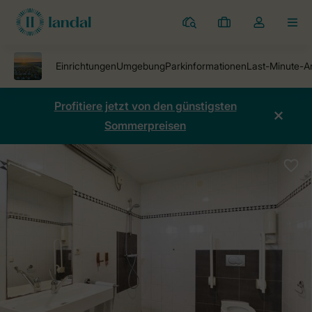
Ferienparks
Meine
Dropdown-
MEN
Buchungen
Menü
meines
Kontos
öffnen
Profitiere jetzt von den günstigsten
Sommerpreisen