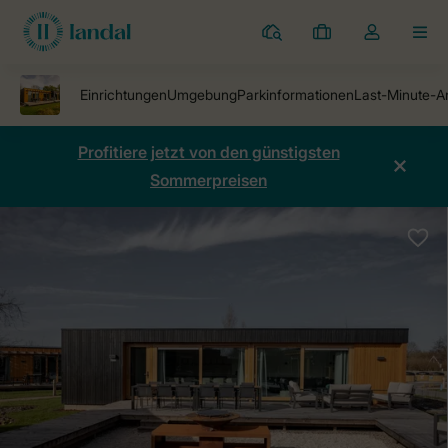
Ferienparks
Meine
Dropdown-
MEN
Buchungen
Menü
meines
Kontos
öffnen
Profitiere jetzt von den günstigsten
Sommerpreisen