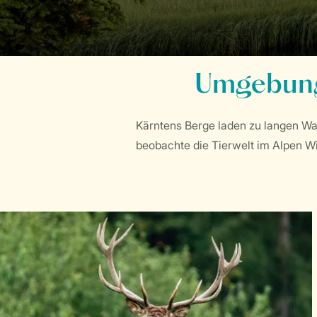
Umgebung
Kärntens Berge laden zu langen Wa
beobachte die Tierwelt im Alpen W