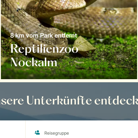
8 km vom Park entfernt
Reptilienzoo
Nockalm
sere Unterkünfte entdec