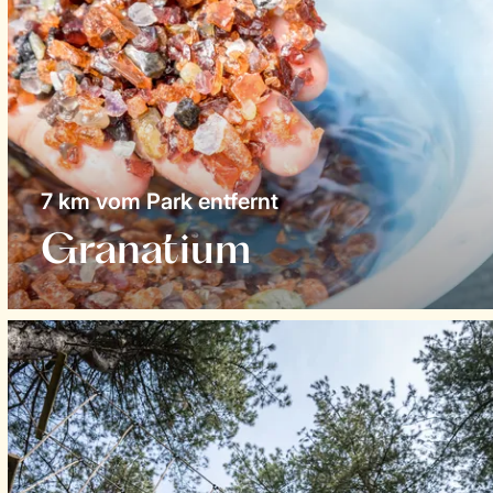
7 km vom Park entfernt
Granatium