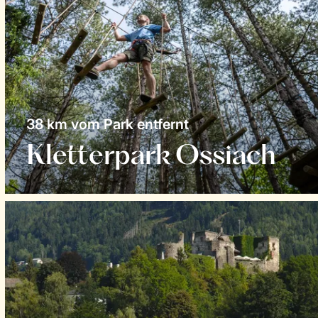
38 km vom Park entfernt
Kletterpark Ossiach