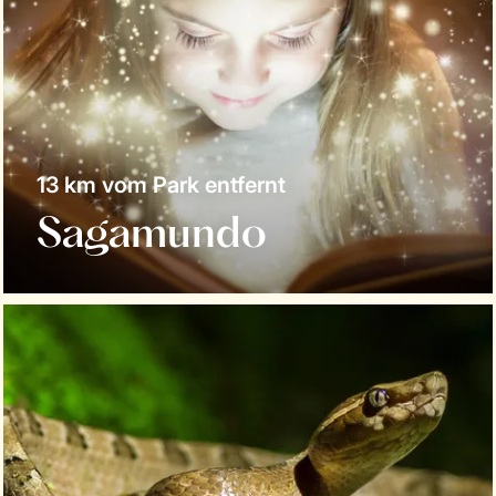
13 km vom Park entfernt
Sagamundo