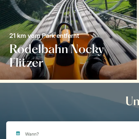
21 km vom Park entfernt
Rodelbahn Nocky
Flitzer
Un