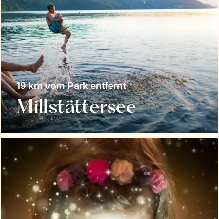
19 km vom Park entfernt
Millstättersee