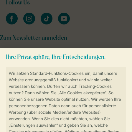
Follow Us
facebook
instagram
tiktok
youtube
Zum Newsletter anmelden
Sicher und schnell zur Online-Buchung
Sichere Datenübertragung
Sicheres Bezahlen
Sicherstellung Deiner Privatsphäre