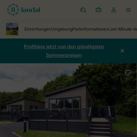
Ferienparks
Meine
Dropdown-
MEN
Buchungen
Menü
meines
Kontos
öffnen
Profitiere jetzt von den günstigsten
Sommerpreisen