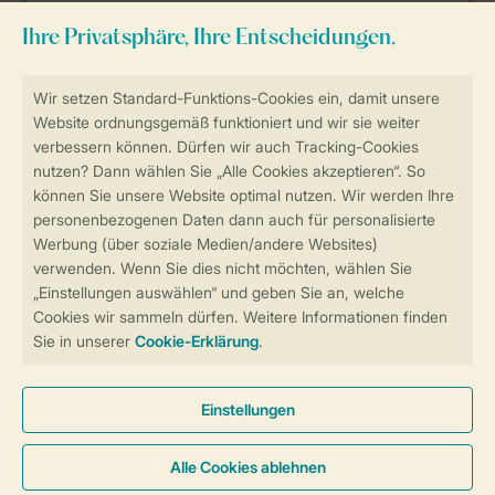
Sicher und schnell zur Online-Buchung
Sichere Datenübertragung
Sicheres Bezahlen
Sicherstellung Deiner Privatsphäre
Weitere Informationen und Einstellungen
Allgemeine Bedingungen
Impressum
Datenschutz
Cookies und Banner
Barrierefreiheit
© 2026 Landal GreenParks GmbH