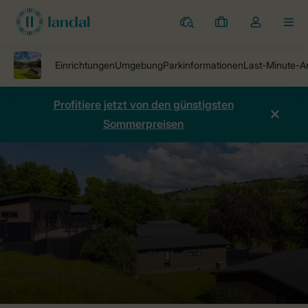
Ferienparks
Meine
Dropdown-
MEN
Buchungen
Menü
meines
Kontos
öffnen
Profitiere jetzt von den günstigsten
Sommerpreisen
Ferienparks
Ferienpark Aysgarth
Preise vergleichen