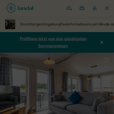
Ferienparks
Meine
Dropdown-
MEN
Buchungen
Menü
meines
Kontos
öffnen
Profitiere jetzt von den günstigsten
Sommerpreisen