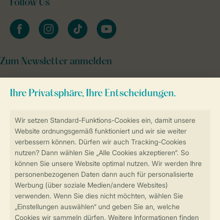
Follow Us
facebook
instagram
tiktok
youtube
Zum Newsletter anmelden
Sicher und schnell zur Online-Buchung
Sichere Datenübertragung
Sicheres Bezahlen
Sicherstellung Deiner Privatsphäre