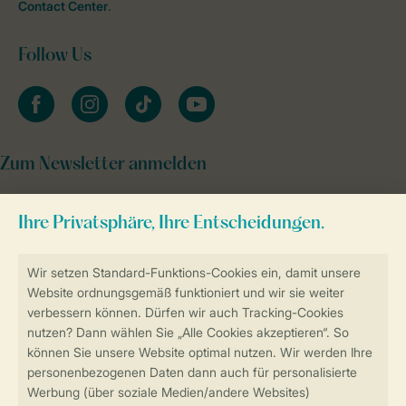
Contact Center
.
Follow Us
facebook
instagram
tiktok
youtube
Zum Newsletter anmelden
Sicher und schnell zur Online-Buchung
Sichere Datenübertragung
Sicheres Bezahlen