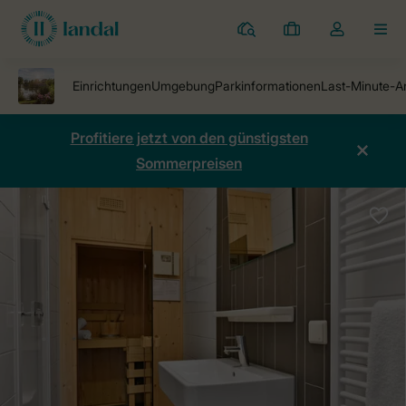
Ferienparks
Meine
Dropdown-
MEN
Buchungen
Menü
meines
Kontos
öffnen
Profitiere jetzt von den günstigsten
Sommerpreisen