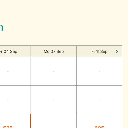
n
Fr 04 Sep
Mo 07 Sep
Fr 11 Sep
-
-
-
-
-
-