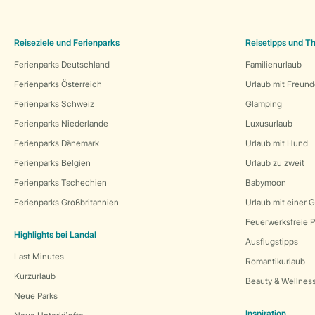
Reiseziele und Ferienparks
Reisetipps und 
Ferienparks Deutschland
Familienurlaub
Ferienparks Österreich
Urlaub mit Freun
Ferienparks Schweiz
Glamping
Ferienparks Niederlande
Luxusurlaub
Ferienparks Dänemark
Urlaub mit Hund
Ferienparks Belgien
Urlaub zu zweit
Ferienparks Tschechien
Babymoon
Ferienparks Großbritannien
Urlaub mit einer 
Feuerwerksfreie P
Highlights bei Landal
Ausflugstipps
Last Minutes
Romantikurlaub
Kurzurlaub
Beauty & Wellnes
Neue Parks
Inspiration