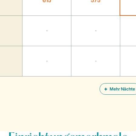
615
575
-
-
-
-
Mehr Nächte