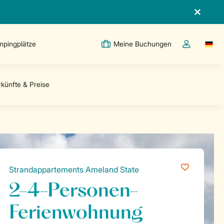
pingplätze
Meine Buchungen
Switc
Dropdown-Me
Strandappartements Ameland State
2-4-Personen-
Ferienwohnung