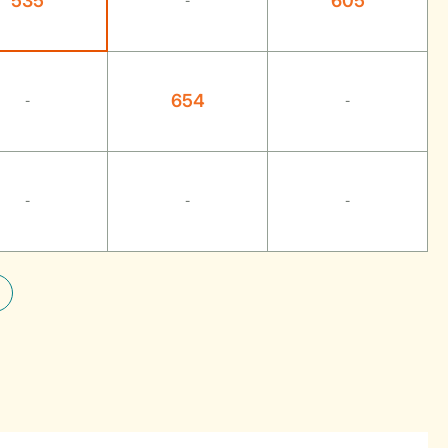
535
605
-
654
-
-
-
-
-