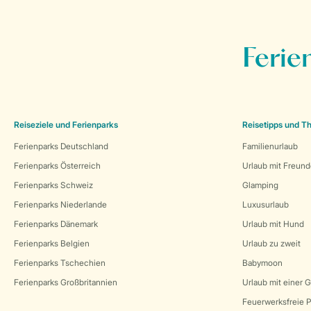
Ferie
Reiseziele und Ferienparks
Reisetipps und 
Ferienparks Deutschland
Familienurlaub
Ferienparks Österreich
Urlaub mit Freun
Ferienparks Schweiz
Glamping
Ferienparks Niederlande
Luxusurlaub
Ferienparks Dänemark
Urlaub mit Hund
Ferienparks Belgien
Urlaub zu zweit
Ferienparks Tschechien
Babymoon
Ferienparks Großbritannien
Urlaub mit einer 
Feuerwerksfreie P