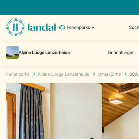
Ferienparks
Such
Ferienparks
Alpine Lodge Lenzerheide
Unterkünfte
6CA