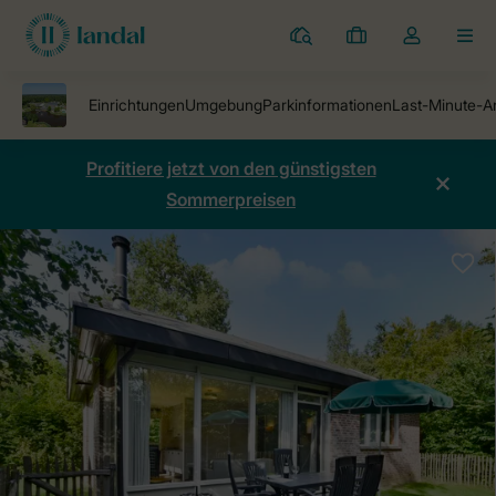
Ferienparks
Meine
Dropdown-
MEN
Buchungen
Menü
meines
Kontos
öffnen
Profitiere jetzt von den günstigsten
Sommerpreisen