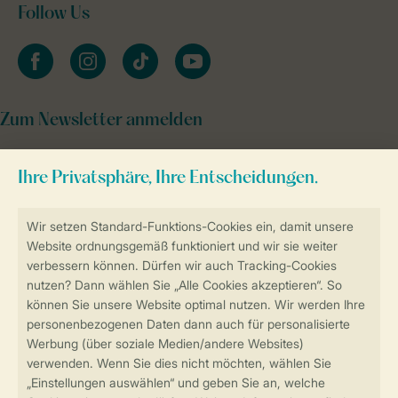
Follow Us
facebook
instagram
tiktok
youtube
Zum Newsletter anmelden
Sicher und schnell zur Online-Buchung
Sichere Datenübertragung
Sicheres Bezahlen