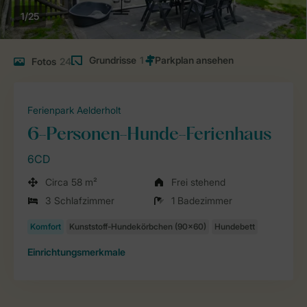
1/25
Grundrisse
1
Fotos
24
Ferienpark Aelderholt
6-Personen-Hunde-Ferienhaus
6CD
Circa 58 m²
Frei stehend
3 Schlafzimmer
1 Badezimmer
Einrichtungsmerkmale