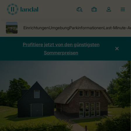
Ferienparks
Meine
Dropdown-
MEN
Buchungen
Menü
meines
Kontos
öffnen
Profitiere jetzt von den günstigsten
Sommerpreisen